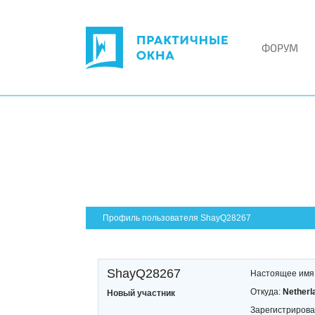
ФОРУМ
Профиль пользователя ShayQ28267
ShayQ28267
Настоящее имя
Откуда:
Netherl
Новый участник
Зарегистрирова