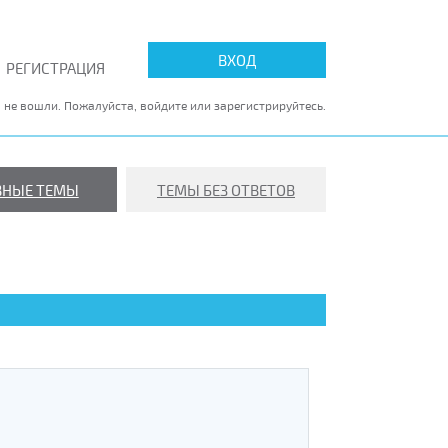
ВХОД
РЕГИСТРАЦИЯ
 не вошли.
Пожалуйста, войдите или зарегистрируйтесь.
ВНЫЕ ТЕМЫ
ТЕМЫ БЕЗ ОТВЕТОВ
АВДА
ВЫХ ОКНАХ И
 БАЛКОНОВ
 пластиковых окон, работников