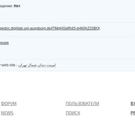
производств и нер
бщение:
Нет
edgedoc.digillab.uni-augsburg.de/lTMgHGidRdS-b460hZ33BQ/
щения
y web-site -
لمینت دندان شمال تهران
ФОРУМ
ПОЛЬЗОВАТЕЛИ
В
NEWS
ПОИСК
Р