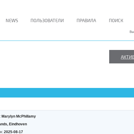
NEWS
ПОЛЬЗОВАТЕЛИ
ПРАВИЛА
ПОИСК
Вы
АКТИ
ВСЯ ПР
О ПЛАСТИКО
ОСТЕКЛЕНИИ
:
Marylyn McPhillamy
ands, Eindhoven
Форум монтажников
н:
2025-08-17