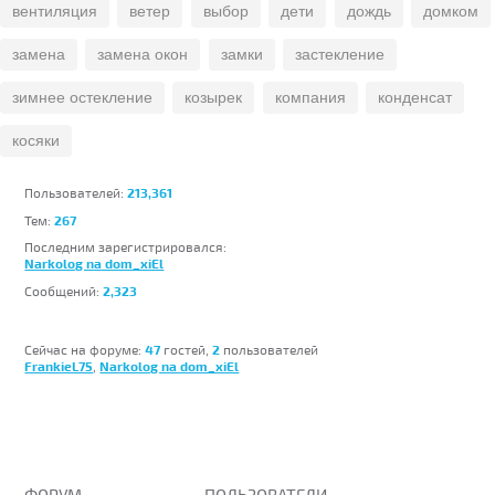
вентиляция
ветер
выбор
дети
дождь
домком
замена
замена окон
замки
застекление
зимнее остекление
козырек
компания
конденсат
косяки
213,361
Пользователей:
267
Тем:
Последним зарегистрировался:
Narkolog na dom_xiEl
2,323
Сообщений:
47
2
Сейчас на форуме:
гостей,
пользователей
FrankieL75
Narkolog na dom_xiEl
,