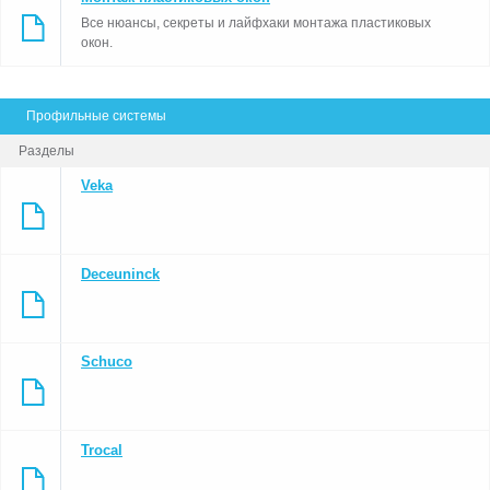
Все нюансы, секреты и лайфхаки монтажа пластиковых
нтажников пластиковых окон, работников
окон.
ств и неравнодушных заказчиков
Профильные системы
Разделы
Veka
Deceuninck
Schuco
Trocal