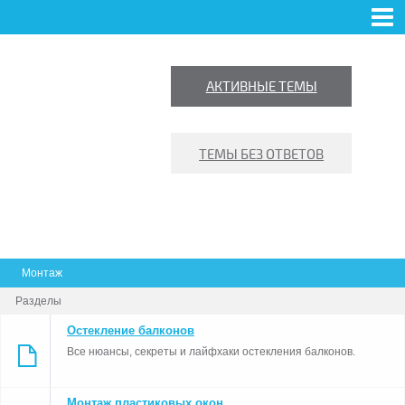
ФОРУМ
NEWS
ПОЛЬЗОВАТЕЛИ
ПРАВИЛА
ПОИСК
АКТИВНЫЕ ТЕМЫ
ВХОД
РЕГИСТРАЦИЯ
ТЕМЫ БЕЗ ОТВЕТОВ
Монтаж
 ПРАВДА
Разделы
Остекление балконов
СТИКОВЫХ ОКНАХ И
Все нюансы, секреты и лайфхаки остекления балконов.
КЛЕНИИ БАЛКОНОВ
Монтаж пластиковых окон