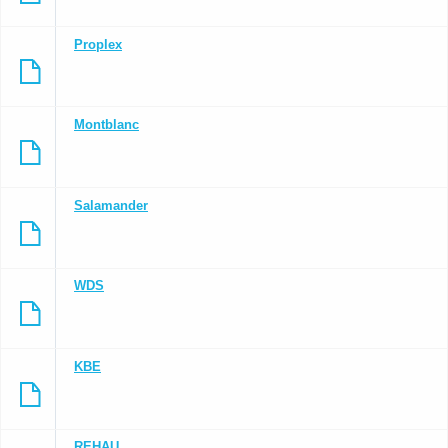
Proplex
Montblanc
Salamander
WDS
KBE
REHAU