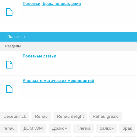
Поломки, брак, повреждения
Полезное
Разделы
Полезные статьи
Анонсы тематических мероприятий
Deceuninck
Rehau
Rehau delight
Rehau grazio
rehau
ДОМКОМ
Домком
Плетка
балкон
брак