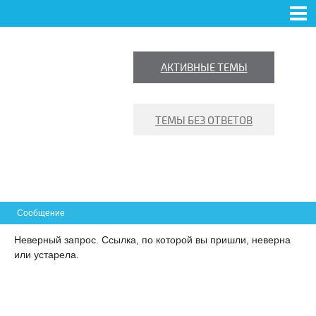
ФОРУМ
NEWS
ПОЛЬЗОВАТЕЛИ
ПРАВИЛА
ПОИСК
АКТИВНЫЕ ТЕМЫ
ВХОД
РЕГИСТРАЦИЯ
ТЕМЫ БЕЗ ОТВЕТОВ
Сообщение
 ПРАВДА
Неверный запрос. Ссылка, по которой вы пришли, неверна
или устарела.
СТИКОВЫХ ОКНАХ И
КЛЕНИИ БАЛКОНОВ