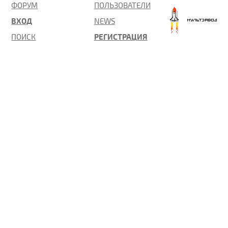
ФОРУМ
ПОЛЬЗОВАТЕЛИ
нтажников пластиковых окон, работников
ВХОД
NEWS
ств и неравнодушных заказчиков
ПОИСК
РЕГИСТРАЦИЯ