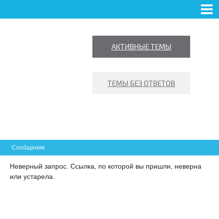
ФОРУМ
NEWS
ПОЛЬЗОВАТЕЛИ
ПРАВИЛА
ПОИСК
АКТИВНЫЕ ТЕМЫ
ВХОД
РЕГИСТРАЦИЯ
ТЕМЫ БЕЗ ОТВЕТОВ
Сообщение
 ПРАВДА
Неверный запрос. Ссылка, по которой вы пришли, неверна
или устарела.
СТИКОВЫХ ОКНАХ И
КЛЕНИИ БАЛКОНОВ