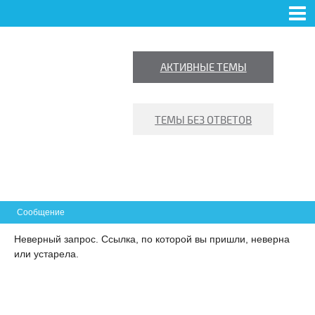
ФОРУМ
NEWS
ПОЛЬЗОВАТЕЛИ
ПРАВИЛА
ПОИСК
АКТИВНЫЕ ТЕМЫ
ВХОД
РЕГИСТРАЦИЯ
ТЕМЫ БЕЗ ОТВЕТОВ
Сообщение
 ПРАВДА
Неверный запрос. Ссылка, по которой вы пришли, неверна
или устарела.
СТИКОВЫХ ОКНАХ И
КЛЕНИИ БАЛКОНОВ